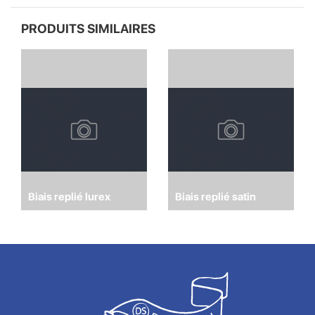
PRODUITS SIMILAIRES
Biais replié lurex
Biais replié satin