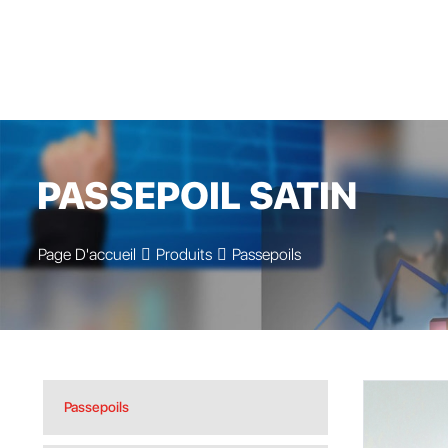
PASSEPOIL SATIN
Page D'accueil
Produits
Passepoils
Passepoils